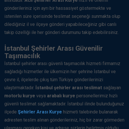
altındadır.
Acil Şehirler Arası Kurye
hızlı ve önemli
gönderileriniz için ayrı bir hassasiyet göstermekte ve
istenilen süre içerisinde teslimat seçeneği sunmakta olup
dilediğiniz il ve ilçeye gönderi yapabileceğiniz gibi canlı
takip özelliği ile her gönderi durumunu takip edebilirsiniz.
İstanbul Şehirler Arası Güvenilir
Taşımacılık
İstanbul şehirler arası güvenli taşımacılık hizmeti firmamız
sağladığı hizmetler ile ülkemizin her şehrine İstanbul ve
çevre il, ilçelerde çıkış tüm Türkiye gönderilerinizi
ulaştırmaktadır.
İstanbul şehirler arası teslimat
sağlayan
motorlu kurye
veya
arabalı kurye
personellerimiz hızlı
güvenli teslimat sağlamaktadır. İstanbul ilinde bulunduğunuz
ilçede
Şehirler Arası Kurye
hizmeti talebinde bulanarak
adresten teslim alınan gönderileriniz, hiç bir zarar görmeden
ulaşması gereken kişi ve adrese sizlerin belirtmiş olduğu