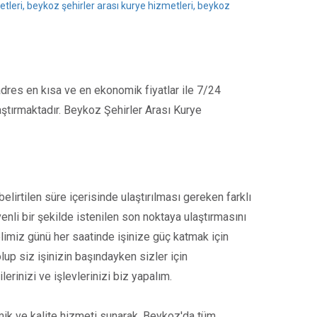
etleri, beykoz şehirler arası kurye hizmetleri, beykoz
adres en kısa ve en ekonomik fiyatlar ile 7/24
aştırmaktadır. Beykoz Şehirler Arası Kurye
elirtilen süre içerisinde ulaştırılması gereken farklı
enli bir şekilde istenilen son noktaya ulaştırmasını
limiz günü her saatinde işinize güç katmak için
lup siz işinizin başındayken sizler için
rinizi ve işlevlerinizi biz yapalım.
mik ve kalite hizmeti sunarak, Beykoz'da tüm