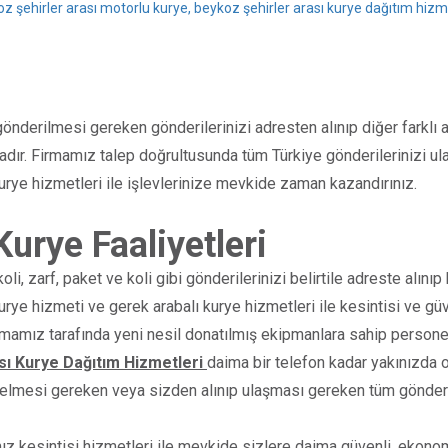
oz şehirler arası motorlu kurye, beykoz şehirler arası kurye dağıtım hizm
önderilmesi gereken gönderilerinizi adresten alınıp diğer farklı 
dır. Firmamız talep doğrultusunda tüm Türkiye gönderilerinizi ul
Kurye hizmetleri ile işlevlerinize mevkide zaman kazandırınız.
Kurye Faaliyetleri
, zarf, paket ve koli gibi gönderilerinizi belirtile adreste alınıp b
rye hizmeti ve gerek arabalı kurye hizmetleri ile kesintisi ve güv
irmamız tarafında yeni nesil donatılmış ekipmanlara sahip persone
sı Kurye Dağıtım Hizmetleri
daima bir telefon kadar yakınızda o
 gelmesi gereken veya sizden alınıp ulaşması gereken tüm gönderile
ız kesintisi hizmetleri ile mevkide sizlere daima güvenli, ekono