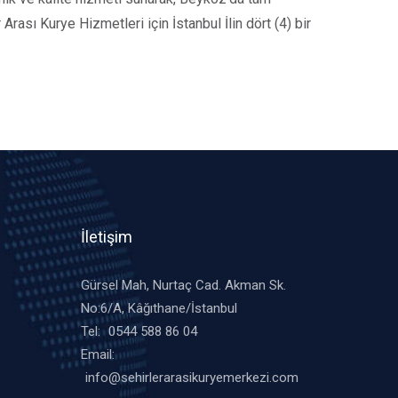
Arası Kurye Hizmetleri için İstanbul İlin dört (4) bir
İletişim
Gürsel Mah, Nurtaç Cad. Akman Sk.
No:6/A, Kâğıthane/İstanbul
Tel:
0544 588 86 04
Email:
info@sehirlerarasikuryemerkezi.com