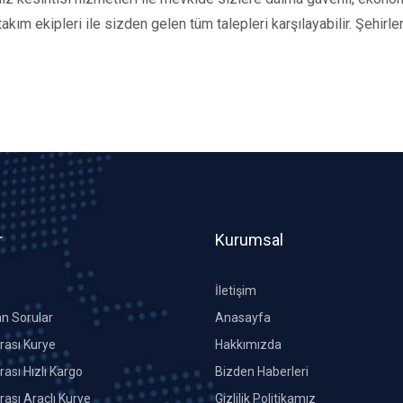
ım ekipleri ile sizden gelen tüm talepleri karşılayabilir. Şehirler 
r
Kurumsal
İletişim
an Sorular
Anasayfa
Arası Kurye
Hakkımızda
rası Hızlı Kargo
Bizden Haberleri
rası Araçlı Kurye
Gizlilik Politikamız