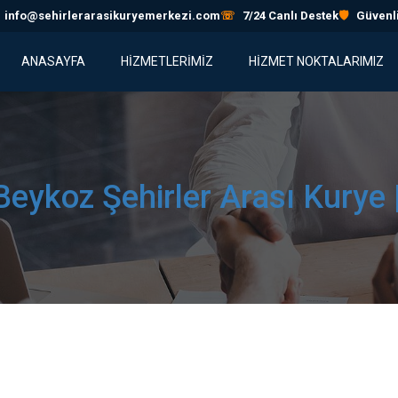
info@sehirlerarasikuryemerkezi.com
☏
7/24 Canlı Destek
🛡
Güvenli
ANASAYFA
HİZMETLERİMİZ
HIZMET NOKTALARIMIZ
Beykoz Şehirler Arası Kurye 