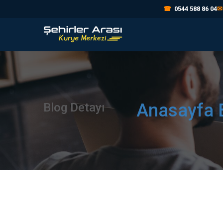
☎
0544 588 86 04
✉
Anasayfa
Blog Detayı