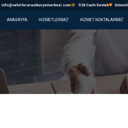
info@sehirlerarasikuryemerkezi.com
☏
7/24 Canlı Destek
🛡
Güvenli
ANASAYFA
HİZMETLERİMİZ
HIZMET NOKTALARIMIZ