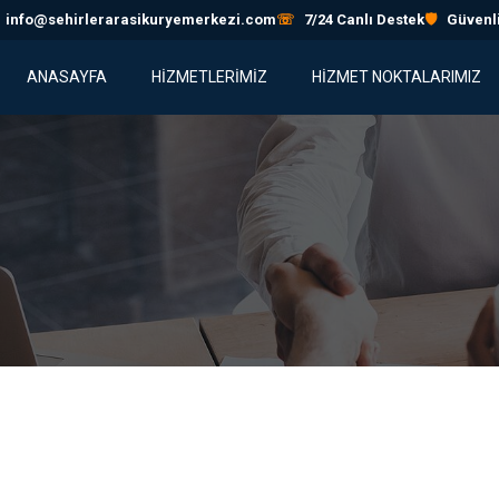
info@sehirlerarasikuryemerkezi.com
☏
7/24 Canlı Destek
🛡
Güvenli
ANASAYFA
HİZMETLERİMİZ
HIZMET NOKTALARIMIZ